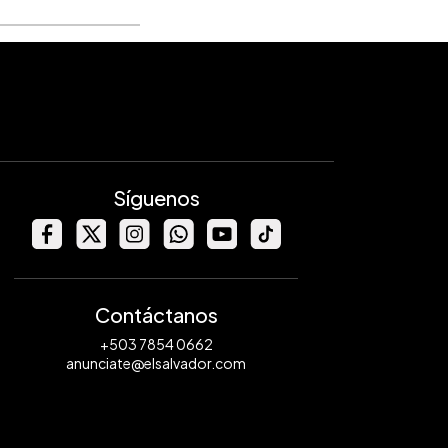
Síguenos
Contáctanos
+503 7854 0662
anunciate@elsalvador.com