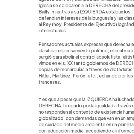
Iglesia se colocaron a la DERECHA del preside
Bailly, mientras a su IZQUIERDA estaban los “
defendían intereses de la burguesía y las cla
al Rey (hoy, Presidente del Ejecutivo) lográn
intelectuales.
Pensadores actuales expresan que derecha e 
clasificar el pensamiento político, el cual mu
surgió para abolir el control absolutista, elit
vimos en el s. XX tanto gobiernos de DER
copias de monarquías a través de dictaduras: L
Hitler, Martínez, Perón, etc., echando por los
franceses.
Y es que a pesar que la IZQUIERDA ha luchado p
DERECHA, bregado por la igualdad a través de
no responden al contexto de existencia human
globalizado, con demandas que van en un ampl
de cuidado del medio ambiente en un planeta
con educación media, accediendo a informació