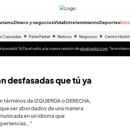
urismo
Dinero y negocios
Vida
Entretenimiento
Deportes
Ento
s Cascadas
Peter Parker
Nativos
Negocios
Centro Histór
 pasado! 🚀 Da el salto a la nueva versión de
elsalvador.com
. Te invitam
an desfasadas que tú ya
 en términos de IZQUIERDA o DERECHA,
n que ser abordados de una manera
municada en un idioma que
periencias…"