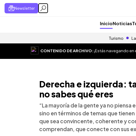
Newsletter
Inicio
Noticias
T
Turismo
La
CONTENIDO DE ARCHIVO:
¡Estás navegando en el
Derecha e izquierda: t
no sabes qué eres
“La mayoría de la gente ya no piensa
sino en términos de temas que tiene
que sea convincente, coherente y co
comprendan, que conecte con sus ex