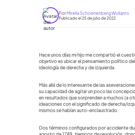
Por
Mirella Schoenenberg Wollants
Publicado el 25 de julio de 2022
0:00
Facebook
Twitter
►
Escuchar artículo
Hace unos días mi hijo me compartió el cuest
objetivo es ubicar el pensamiento político de
ideología de derecha y de izquierda.
Más allá de lo interesante de las aseveracion
su capacidad de agitar un poco las concepci
en resultados que sorprenden a muchos (a otro
ideaciones con el significado de derecha/izqu
mismos se habían auto-enclaustrado.
Dos términos configurados por accidente du
agosto de 1789, tiempos de revolución, donde