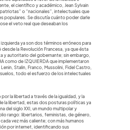
nte, el científico y académico, Jean Sylvain
patriotas” o “nacionales”, intelectuales que
ses populares. Se discutía cuánto poder darle
dose el veto real que deseaban los
izquierda ya son dos términos erróneos para
tó desde la Revolución Francesa, ya que ésta
ista y autoritario del gobernante; sin embargo,
ECHA como de IZQUIERDA que implementaron
enin, Stalin, Franco, Mussolini, Fidel Castro,
 suelos, todo el esfuerzo de los intelectuales
or la libertad a través de la igualdad, y la
 la libertad, estas dos posturas políticas ya
a del siglo XXI, un mundo multipolar y
io rango: libertarios, feministas, de género,
 cada vez más caliente; con más humanos
n por internet, identificando sus