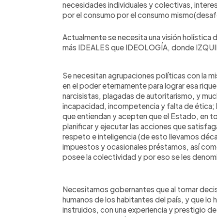
necesidades individuales y colectivas, inter
por el consumo por el consumo mismo(desa
Actualmente se necesita una visión holística 
más IDEALES que IDEOLOGÍA, donde IZQUI
Se necesitan agrupaciones políticas con la m
en el poder eternamente para lograr esa rique
narcisistas, plagadas de autoritarismo, y muc
incapacidad, incompetencia y falta de ética; 
que entiendan y acepten que el Estado, en to
planificar y ejecutar las acciones que satisf
respeto e inteligencia (de esto llevamos déca
impuestos y ocasionales préstamos, así como 
posee la colectividad y por eso se les denom
Necesitamos gobernantes que al tomar decis
humanos de los habitantes del país, y que lo
instruidos, con una experiencia y prestigio de 