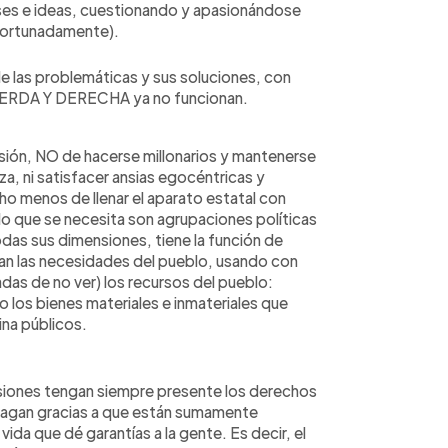
eses e ideas, cuestionando y apasionándose
fortunadamente).
de las problemáticas y sus soluciones, con
ERDA Y DERECHA ya no funcionan.
isión, NO de hacerse millonarios y mantenerse
za, ni satisfacer ansias egocéntricas y
ho menos de llenar el aparato estatal con
lo que se necesita son agrupaciones políticas
das sus dimensiones, tiene la función de
agan las necesidades del pueblo, usando con
das de no ver) los recursos del pueblo:
los bienes materiales e inmateriales que
ina públicos.
iones tengan siempre presente los derechos
 hagan gracias a que están sumamente
vida que dé garantías a la gente. Es decir, el