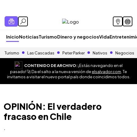
Inicio
Noticias
Turismo
Dinero y negocios
Vida
Entretenim
Turismo
Las Cascadas
Peter Parker
Nativos
Negocios
CONTENIDO DE ARCHIVO:
¡Estás navegando en el
pasado! 🚀 Da el salto a la nueva versión de
elsalvador.com
. Te
invitamos a visitar el nuevo portal país donde coincidimos todos.
OPINIÓN: El verdadero
fracaso en Chile
.