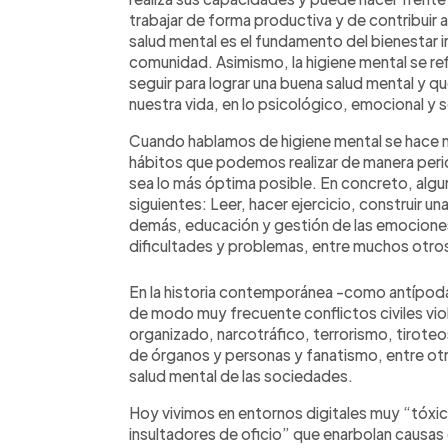
trabajar de forma productiva y de contribuir 
salud mental es el fundamento del bienestar in
comunidad. Asimismo, la higiene mental se re
seguir para lograr una buena salud mental y q
nuestra vida, en lo psicológico, emocional y s
Cuando hablamos de higiene mental se hace 
hábitos que podemos realizar de manera perió
sea lo más óptima posible. En concreto, algun
siguientes: Leer, hacer ejercicio, construir u
demás, educación y gestión de las emocion
dificultades y problemas, entre muchos otro
En la historia contemporánea -como antípod
de modo muy frecuente conflictos civiles viol
organizado, narcotráfico, terrorismo, tiroteo
de órganos y personas y fanatismo, entre ot
salud mental de las sociedades.
Hoy vivimos en entornos digitales muy “tóxi
insultadores de oficio” que enarbolan causas 