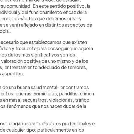
a su comunidad. En este sentido positivo, la
dividual y del funcionamiento eficaz de la
fiere a los hábitos que debemos crear y
ue se verá reflejado en distintos aspectos de
ocial.
necesario que establezcamos que existen
dica y frecuente para conseguir que aquella
os de los más significativos son los
na valoración positiva de uno mismo y de los
es, enfrentamiento adecuado de temores,
s aspectos.
a de una buena salud mental- encontramos
entos, guerras, homicidios, pandillas, crimen
s en masa, secuestros, violaciones, tráfico
ros fenómenos que nos hacen dudar de la
cos” plagados de “
odiadores
profesionales e
de cualquier tipo; particularmente en los