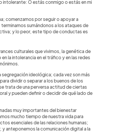
io intolerante: O estás conmigo o estás en mi
ana; comenzamos por seguir o apoyar a
s y terminamos sumándonos a los ataques de
uctiva; y lo peor, este tipo de conductas es
vances culturales que vivimos, la genética de
o en la intolerancia en el tráfico y en las redes
 anónimos.
a segregación ideológica; cada vez son más
para dividir o separar a los buenos de los
se trata de una perversa actitud de ciertas
ral y pueden definir o decidir de qué lado de
onadas muy importantes del bienestar
tamos mucho tiempo de nuestra vida para
tos esenciales de las relaciones humanas;
; y anteponemos la comunicación digital a la