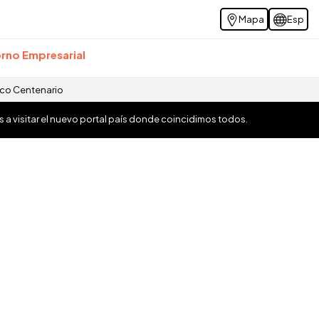
Mapa
Esp
rno Empresarial
ico Centenario
os a visitar el nuevo portal país donde coincidimos todos.