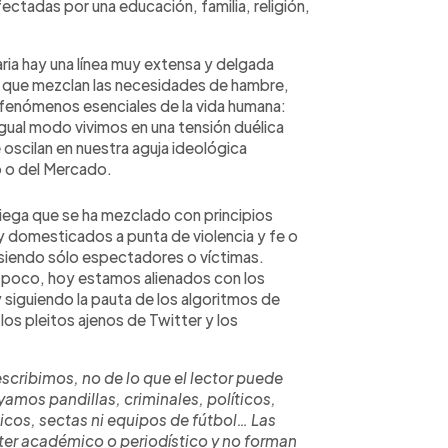
ectadas por una educación, familia, religión,
aria hay una línea muy extensa y delgada
s, que mezclan las necesidades de hambre,
 fenómenos esenciales de la vida humana:
gual modo vivimos en una tensión duélica
e oscilan en nuestra aguja ideológica
 o del Mercado.
riega que se ha mezclado con principios
y domesticados a punta de violencia y fe o
 siendo sólo espectadores o víctimas.
a poco, hoy estamos alienados con los
siguiendo la pauta de los algoritmos de
os pleitos ajenos de Twitter y los
scribimos, no de lo que el lector puede
yamos pandillas, criminales, políticos,
ticos, sectas ni equipos de fútbol… Las
cter académico o periodístico y no forman