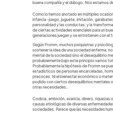
buena compañía y el diálogo. Nos estamos 
Como lo hemos anotado en múltiples ocasiones
infancia -juego, juguete, imitación, garabateo
personalidad y las conductas; y la transform
de ciertas actividades esenciales para un buen 
generaciones juegan y se entretienen con el t
Según Fromm, muchos psiquiatras y psicólogo
sostener la idea de una sociedad enferma; n
mental de la sociedad sino el desequilibrio 
probablemente bajo este principio vamos tol
Probablemente la hipótesis de Fromm se pue
estadísticos de personas encarceladas, homic
precoces. Ni el bienestar económico o material
podido con ciertos desequilibrios mentales o 
otras necesidades…
Codicia, ambición, avaricia, dinero, riquezas
causas etiológicas de diversas enfermedade
sociedades. Parece que las necesidades human