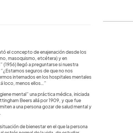
WhatsApp
Copiar link
trató el concepto de enajenación desde los
smo, masoquismo, etcétera) y en
 (1956) llegó a preguntarse si nuestra
a: “¿Estamos seguros de que no nos
mos internados en los hospitales mentales
á loco, menos ellos…”
ene mental” una práctica médica, iniciada
ttingham Beers allá por 1909, y que fue
miten a una persona gozar de salud mental y
.
situación de bienestar en el que la persona
l estrés normal de la vida, de estudiar,