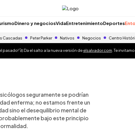
urismo
Dinero y negocios
Vida
Entretenimiento
Deportes
Ento
s Cascadas
Peter Parker
Nativos
Negocios
Centro Histór
 pasado! 🚀 Da el salto a la nueva versión de
elsalvador.com
. Te invitam
psicólogos seguramente se podrían
ciedad enferma; no estamos frente un
ad sino el desequilibrio mental de
 probablemente bajo este principio
normalidad.