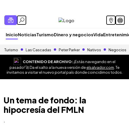
Inicio
Noticias
Turismo
Dinero y negocios
Vida
Entretenim
Turismo
Las Cascadas
Peter Parker
Nativos
Negocios
CONTENIDO DE ARCHIVO:
¡Estás navegando en el
pasado! 🚀 Da el salto a la nueva versión de
elsalvador.com
. Te
invitamos a visitar el nuevo portal país donde coincidimos todos.
Un tema de fondo: la
hipocresía del FMLN
.