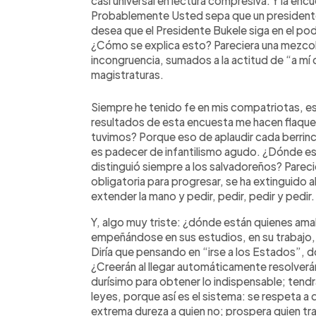
casi universal en lectura compresiva. Y la enc
Probablemente Usted sepa que un presidente 
desea que el Presidente Bukele siga en el pod
¿Cómo se explica esto? Pareciera una mezcol
incongruencia, sumados a la actitud de “a mí 
magistraturas.
Siempre he tenido fe en mis compatriotas, es
resultados de esta encuesta me hacen flaque
tuvimos? Porque eso de aplaudir cada berrinc
es padecer de infantilismo agudo. ¿Dónde est
distinguió siempre a los salvadoreños? Parec
obligatoria para progresar, se ha extinguido
extender la mano y pedir, pedir, pedir y pedir.
Y, algo muy triste: ¿dónde están quienes amaba
empeñándose en sus estudios, en su trabajo,
Diría que pensando en “irse a los Estados”, d
¿Creerán al llegar automáticamente resolverá
durísimo para obtener lo indispensable; tendr
leyes, porque así es el sistema: se respeta a q
extrema dureza a quien no; prospera quien tra