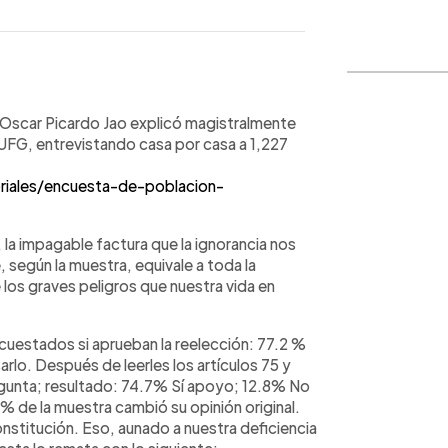
WhatsApp
Copiar link
. Oscar Picardo Jao explicó magistralmente
a UFG, entrevistando casa por casa a 1,227
riales/encuesta-de-poblacion-
la impagable factura que la ignorancia nos
 según la muestra, equivale a toda la
 los graves peligros que nuestra vida en
cuestados si aprueban la reelección: 77.2 %
lo. Después de leerles los artículos 75 y
regunta; resultado: 74.7% Sí apoyo; 12.8% No
% de la muestra cambió su opinión original.
nstitución. Eso, aunado a nuestra deficiencia