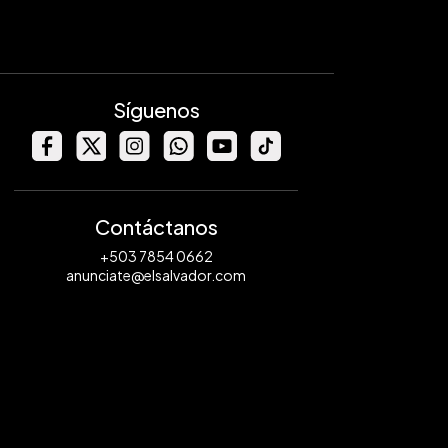
Síguenos
Contáctanos
+503 7854 0662
anunciate@elsalvador.com