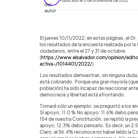
Publicado el 11 de noviembre de 2022
0:00
Facebook
Twitter
►
Escuchar artículo
El jueves 10/11/2022, en estas páginas, el Dr
los resultados de la encuesta realizada por l
ciudadanos, entre el 27 y 31 de octubre.
(
https://www.elsalvador.com/opinion/edito
activa-/1014401/2022/
)
Los resultados demuestran, sin ninguna duda, 
está cobrando. Porque una gran mayoría (que,
población) ha sido incapaz de reaccionar ante
democracia y libertad está afrontando.
Tomaré sólo un ejemplo: se preguntó a los en
Sí apoyo; 11.0 % No apoyo; 11.6% debo pensar
154 de nuestra Constitución, se repitió la p
apoyo; 12.3% debo pensarlo. Es decir, un 2.5
Claro, el 56.4% reconoce no haber leído la Co