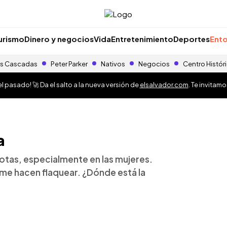
urismo
Dinero y negocios
Vida
Entretenimiento
Deportes
Ento
s Cascadas
Peter Parker
Nativos
Negocios
Centro Histór
 pasado! 🚀 Da el salto a la nueva versión de
elsalvador.com
. Te invitam
a
otas, especialmente en las mujeres.
 me hacen flaquear. ¿Dónde está la