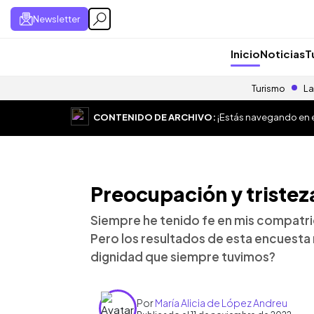
Newsletter
Inicio
Noticias
T
Turismo
La
CONTENIDO DE ARCHIVO:
¡Estás navegando en el
Preocupación y tristez
Siempre he tenido fe en mis compatri
Pero los resultados de esta encuesta
dignidad que siempre tuvimos?
Por
María Alicia de López Andreu