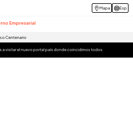
Mapa
Esp
rno Empresarial
ico Centenario
os a visitar el nuevo portal país donde coincidimos todos.