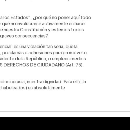
se a los Estados”, ¿por qué no poner aquí todo
or qué no involucrarse activamente en hacer
ete nuestra Constitución y estemos todos
o graves consecuencias?
cial: es una violación tan seria, que la
s, proclamas o adhesiones para promover o
esidente de la República, o empleen medios
 LOS DERECHOS DE CIUDADANO (Art. 75).
osincrasia, nuestra dignidad. Para ello, la
ay chabeleados) es absolutamente