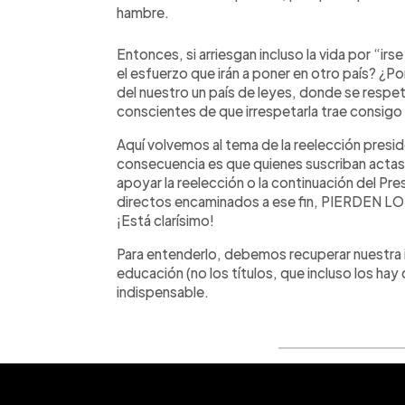
hambre.
Entonces, si arriesgan incluso la vida por “ir
el esfuerzo que irán a poner en otro país? ¿P
del nuestro un país de leyes, donde se resp
conscientes de que irrespetarla trae consig
Aquí volvemos al tema de la reelección presiden
consecuencia es que quienes suscriban acta
apoyar la reelección o la continuación del Pr
directos encaminados a ese fin, PIERDEN
¡Está clarísimo!
Para entenderlo, debemos recuperar nuestra idi
educación (no los títulos, que incluso los h
indispensable.