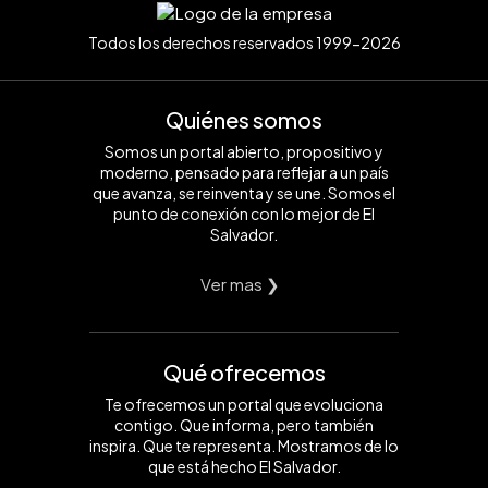
Todos los derechos reservados 1999-2026
Quiénes somos
Somos un portal abierto, propositivo y
moderno, pensado para reflejar a un país
que avanza, se reinventa y se une. Somos el
punto de conexión con lo mejor de El
Salvador.
Ver mas ❯
Qué ofrecemos
Te ofrecemos un portal que evoluciona
contigo. Que informa, pero también
inspira. Que te representa. Mostramos de lo
que está hecho El Salvador.