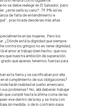
uesta lo remata con lo siguiente:
no se debe reelegir en El Salvador, pero
er, ¿este sería su caso?: 79.9% así es.
anza de falta de entendimiento e
qué”, practicada desde las más altas
pecialmente en las mujeres. Pero los
ar. ¿Dónde está la dignidad que siempre
he contra los gringos no es tener dignidad,
á el amor al trabajo bien hecho, que nos
iera que nuestra ambición de superación,
 al grado que apenas tenemos fuerzas para
n esta tierra y se sacrificaban por ella,
 en el cumplimiento de sus obligaciones?
onde harán realidad el sueño americano.
n sus problemas? No, allá deberán trabajar
án que cumplir hasta la última coma de las
uien vive dentro de la ley y se trata con
baja sin medida, o de lo contrario pasa