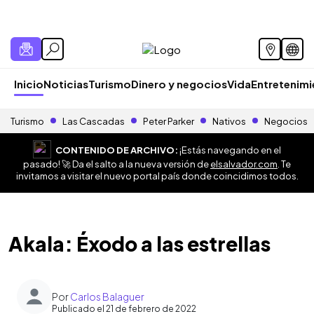
Inicio
Noticias
Turismo
Dinero y negocios
Vida
Entretenim
Turismo
Las Cascadas
Peter Parker
Nativos
Negocios
CONTENIDO DE ARCHIVO:
¡Estás navegando en el
pasado! 🚀 Da el salto a la nueva versión de
elsalvador.com
. Te
invitamos a visitar el nuevo portal país donde coincidimos todos.
Akala: Éxodo a las estrellas
Por
Carlos Balaguer
Publicado el 21 de febrero de 2022