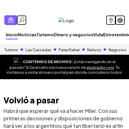
Inicio
Noticias
Turismo
Dinero y negocios
Vida
Entretenim
Turismo
Las Cascadas
Peter Parker
Nativos
Negocios
CONTENIDO DE ARCHIVO:
¡Estás navegando en el
pasado! 🚀 Da el salto a la nueva versión de
elsalvador.com
. Te
invitamos a visitar el nuevo portal país donde coincidimos todos.
Volvió a pasar
Habrá que esperar qué va a hacer Milei. Con sus
primeras decisiones y disposiciones de gobierno
hará ver a los argentinos qué tan libertario es al fin