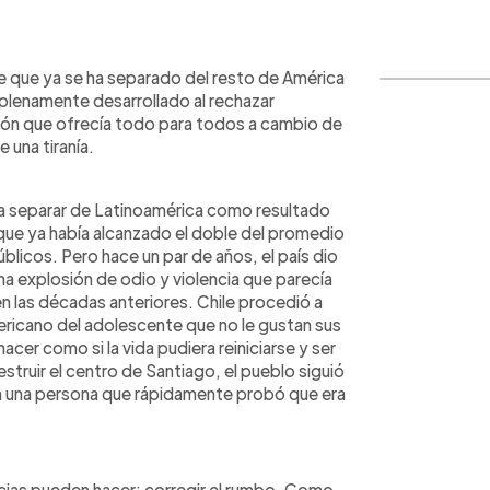
WhatsApp
Copiar link
de que ya se ha separado del resto de América
 plenamente desarrollado al rechazar
ón que ofrecía todo para todos a cambio de
 una tiranía.
 a separar de Latinoamérica como resultado
 que ya había alcanzado el doble del promedio
públicos. Pero hace un par de años, el país dio
a explosión de odio y violencia que parecía
n las décadas anteriores. Chile procedió a
ericano del adolescente que no le gustan sus
acer como si la vida pudiera reiniciarse y ser
struir el centro de Santiago, el pueblo siguió
 a una persona que rápidamente probó que era
acias pueden hacer: corregir el rumbo. Como