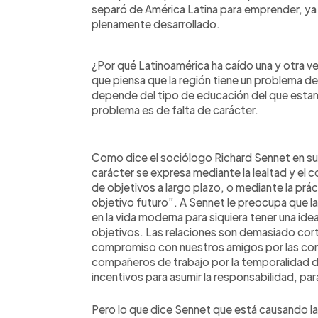
separó de América Latina para emprender, ya 
plenamente desarrollado.
¿Por qué Latinoamérica ha caído una y otra v
que piensa que la región tiene un problema d
depende del tipo de educación del que esta
problema es de falta de carácter.
Como dice el sociólogo Richard Sennet en su 
carácter se expresa mediante la lealtad y e
de objetivos a largo plazo, o mediante la práct
objetivo futuro”. A Sennet le preocupa que 
en la vida moderna para siquiera tener una ide
objetivos. Las relaciones son demasiado corta
compromiso con nuestros amigos por las con
compañeros de trabajo por la temporalidad de
incentivos para asumir la responsabilidad, para
Pero lo que dice Sennet que está causando la