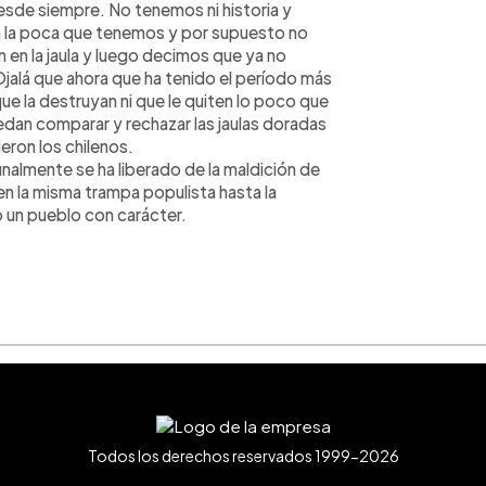
esde siempre. No tenemos ni historia y
n la poca que tenemos y por supuesto no
n la jaula y luego decimos que ya no
alá que ahora que ha tenido el período más
e la destruyan ni que le quiten lo poco que
edan comparar y rechazar las jaulas doradas
eron los chilenos.
inalmente se ha liberado de la maldición de
n la misma trampa populista hasta la
 un pueblo con carácter.
Todos los derechos reservados 1999-2026