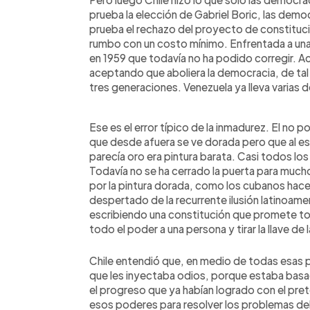
prueba la elección de Gabriel Boric, las dem
prueba el rechazo del proyecto de constituci
rumbo con un costo mínimo. Enfrentada a una
en 1959 que todavía no ha podido corregir. A
aceptando que aboliera la democracia, de t
tres generaciones. Venezuela ya lleva varias
Ese es el error típico de la inmadurez. El no po
que desde afuera se ve dorada pero que al est
parecía oro era pintura barata. Casi todos los 
Todavía no se ha cerrado la puerta para muc
por la pintura dorada, como los cubanos hace 
despertado de la recurrente ilusión latinoam
escribiendo una constitución que promete tod
todo el poder a una persona y tirar la llave de la 
Chile entendió que, en medio de todas esas p
que les inyectaba odios, porque estaba basada 
el progreso que ya habían logrado con el pr
esos poderes para resolver los problemas del