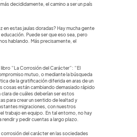
más decididamente, el camino a ser un país
ez en estas jaulas doradas? Hay mucha gente
e educación. Puede ser que eso sea, pero
mos hablando. Más precisamente, el
libro “La Corrosión del Carácter”: “El
l compromiso mutuo, o mediante la búsqueda
ica de la gratificación diferida en aras de un
las cosas están cambiando demasiado rápido
a clara de cuáles deberían ser estos
s para crear un sentido de lealtad y
stantes migraciones, con nuestros
l trabajo en equipo. En tal entorno, no hay
 rendir y pedir cuentas a largo plazo.
 corrosión del carácter en las sociedades