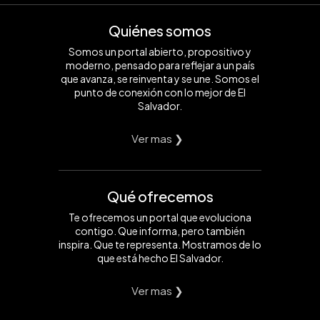
Quiénes somos
Somos un portal abierto, propositivo y
moderno, pensado para reflejar a un país
que avanza, se reinventa y se une. Somos el
punto de conexión con lo mejor de El
Salvador.
Ver mas ❯
Qué ofrecemos
Te ofrecemos un portal que evoluciona
contigo. Que informa, pero también
inspira. Que te representa. Mostramos de lo
que está hecho El Salvador.
Ver mas ❯