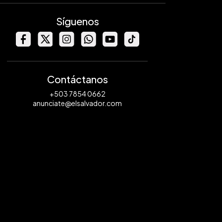
Síguenos
Contáctanos
+503 7854 0662
anunciate@elsalvador.com