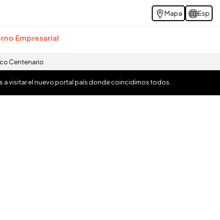
Mapa
Esp
rno Empresarial
ico Centenario
os a visitar el nuevo portal país donde coincidimos todos.