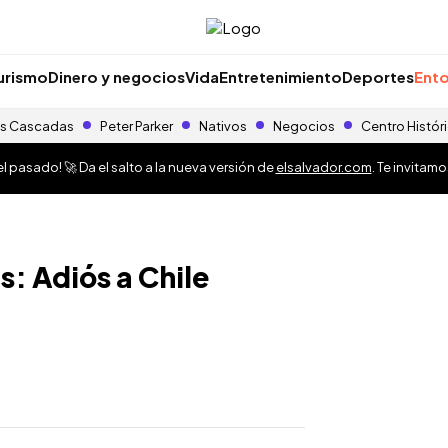
urismo
Dinero y negocios
Vida
Entretenimiento
Deportes
Ento
s Cascadas
Peter Parker
Nativos
Negocios
Centro Histór
 pasado! 🚀 Da el salto a la nueva versión de
elsalvador.com
. Te invitam
: Adiós a Chile