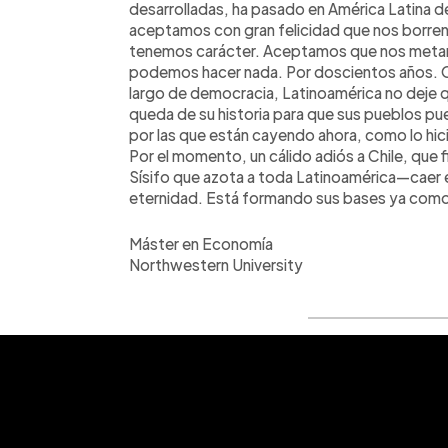
desarrolladas, ha pasado en América Latina d
aceptamos con gran felicidad que nos borre
tenemos carácter. Aceptamos que nos metan e
podemos hacer nada. Por doscientos años. Oj
largo de democracia, Latinoamérica no deje qu
queda de su historia para que sus pueblos pu
por las que están cayendo ahora, como lo hici
Por el momento, un cálido adiós a Chile, que f
Sísifo que azota a toda Latinoamérica—caer e
eternidad. Está formando sus bases ya como
Máster en Economía
Northwestern University