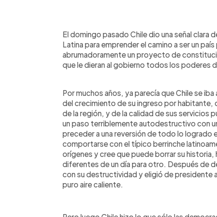
0:00
Facebook
Twitter
►
Escuchar artículo
El domingo pasado Chile dio una señal clara 
Latina para emprender el camino a ser un país
abrumadoramente un proyecto de constituci
que le dieran al gobierno todos los poderes de
Por muchos años, ya parecía que Chile se iba
del crecimiento de su ingreso por habitante,
de la región, y de la calidad de sus servicios 
un paso terriblemente autodestructivo con un
preceder a una reversión de todo lo logrado e
comportarse con el típico berrinche latinoam
orígenes y cree que puede borrar su historia, h
diferentes de un día para otro. Después de de
con su destructividad y eligió de presidente
puro aire caliente.
Pero luego Chile hizo lo que sólo las democr