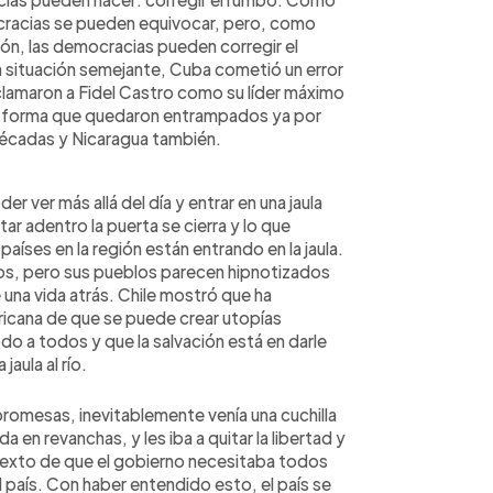
ocracias se pueden equivocar, pero, como
ón, las democracias pueden corregir el
 situación semejante, Cuba cometió un error
clamaron a Fidel Castro como su líder máximo
al forma que quedaron entrampados ya por
 décadas y Nicaragua también.
der ver más allá del día y entrar en una jaula
ar adentro la puerta se cierra y lo que
países en la región están entrando en la jaula.
hos, pero sus pueblos parecen hipnotizados
una vida atrás. Chile mostró que ha
ericana de que se puede crear utopías
o a todos y que la salvación está en darle
jaula al río.
romesas, inevitablemente venía una cuchilla
en revanchas, y les iba a quitar la libertad y
etexto de que el gobierno necesitaba todos
 país. Con haber entendido esto, el país se