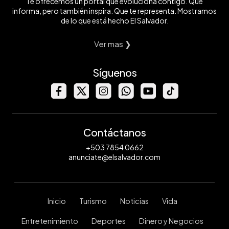
Te ofrecemos un portal que evoluciona contigo. Que
informa, pero también inspira. Que te representa. Mostramos
de lo que está hecho El Salvador.
Ver mas ❯
Síguenos
Contáctanos
+503 7854 0662
anunciate@elsalvador.com
Inicio
Turismo
Noticias
Vida
Entretenimiento
Deportes
Dinero y Negocios