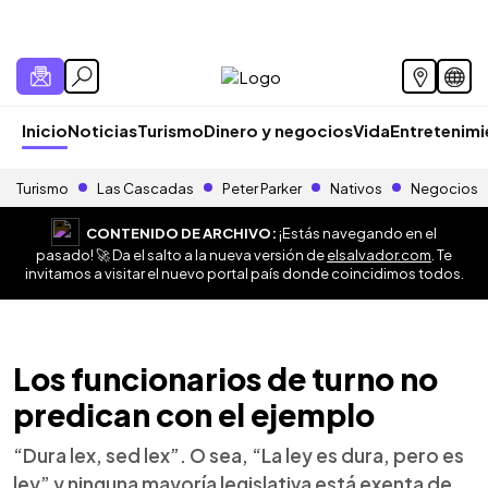
Inicio
Noticias
Turismo
Dinero y negocios
Vida
Entretenim
Turismo
Las Cascadas
Peter Parker
Nativos
Negocios
CONTENIDO DE ARCHIVO:
¡Estás navegando en el
pasado! 🚀 Da el salto a la nueva versión de
elsalvador.com
. Te
invitamos a visitar el nuevo portal país donde coincidimos todos.
Los funcionarios de turno no
predican con el ejemplo
“Dura lex, sed lex”. O sea, “La ley es dura, pero es
ley” y ninguna mayoría legislativa está exenta de