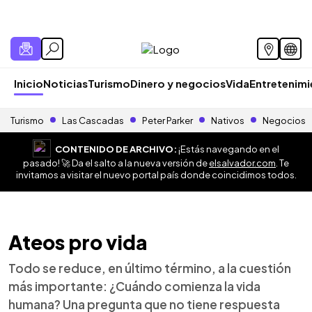
Inicio
Noticias
Turismo
Dinero y negocios
Vida
Entretenim
Turismo
Las Cascadas
Peter Parker
Nativos
Negocios
CONTENIDO DE ARCHIVO:
¡Estás navegando en el
pasado! 🚀 Da el salto a la nueva versión de
elsalvador.com
. Te
invitamos a visitar el nuevo portal país donde coincidimos todos.
Ateos pro vida
Todo se reduce, en último término, a la cuestión
más importante: ¿Cuándo comienza la vida
humana? Una pregunta que no tiene respuesta