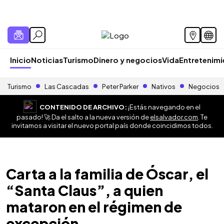
Inicio
Noticias
Turismo
Dinero y negocios
Vida
Entretenim
Turismo
Las Cascadas
Peter Parker
Nativos
Negocios
CONTENIDO DE ARCHIVO:
¡Estás navegando en el
pasado! 🚀 Da el salto a la nueva versión de
elsalvador.com
. Te
invitamos a visitar el nuevo portal país donde coincidimos todos.
Carta a la familia de Óscar, el
“Santa Claus”, a quien
mataron en el régimen de
excepción