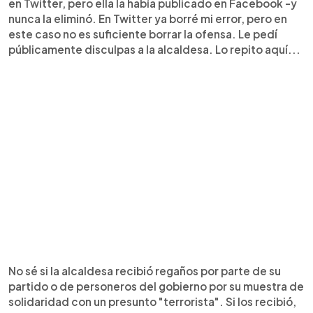
en Twitter, pero ella la había publicado en Facebook -y
nunca la eliminó. En Twitter ya borré mi error, pero en
este caso no es suficiente borrar la ofensa. Le pedí
públicamente disculpas a la alcaldesa. Lo repito aquí...
No sé si la alcaldesa recibió regaños por parte de su
partido o de personeros del gobierno por su muestra de
solidaridad con un presunto "terrorista". Si los recibió,