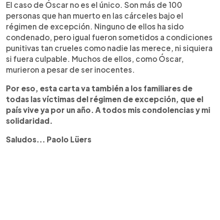
El caso de Óscar no es el único. Son más de 100
personas que han muerto en las cárceles bajo el
régimen de excepción. Ninguno de ellos ha sido
condenado, pero igual fueron sometidos a condiciones
punitivas tan crueles como nadie las merece, ni siquiera
si fuera culpable. Muchos de ellos, como Óscar,
murieron a pesar de ser inocentes.
Por eso, esta carta va también a los familiares de
todas las v
í
ctimas del r
é
gimen de excepci
ó
n, que el
pa
í
s vive ya por un a
ñ
o. A todos mis condolencias y mi
solidaridad.
Saludos... Paolo Lüers