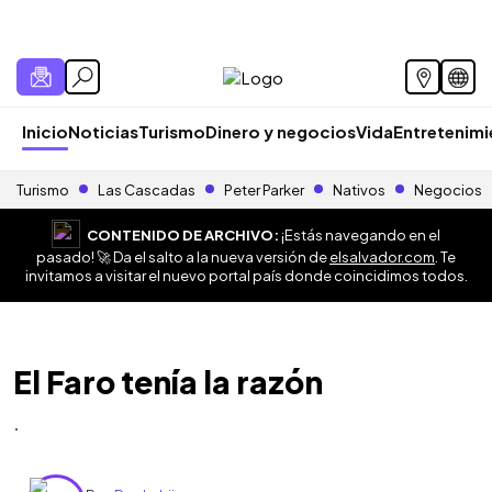
Inicio
Noticias
Turismo
Dinero y negocios
Vida
Entretenim
Turismo
Las Cascadas
Peter Parker
Nativos
Negocios
CONTENIDO DE ARCHIVO:
¡Estás navegando en el
pasado! 🚀 Da el salto a la nueva versión de
elsalvador.com
. Te
invitamos a visitar el nuevo portal país donde coincidimos todos.
El Faro tenía la razón
.