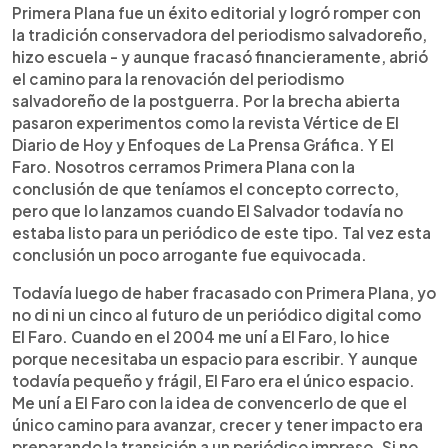
Primera Plana fue un éxito editorial y logró romper con
la tradición conservadora del periodismo salvadoreño,
hizo escuela - y aunque fracasó financieramente, abrió
el camino para la renovación del periodismo
salvadoreño de la postguerra. Por la brecha abierta
pasaron experimentos como la revista Vértice de El
Diario de Hoy y Enfoques de La Prensa Gráfica. Y El
Faro. Nosotros cerramos Primera Plana con la
conclusión de que teníamos el concepto correcto,
pero que lo lanzamos cuando El Salvador todavía no
estaba listo para un periódico de este tipo. Tal vez esta
conclusión un poco arrogante fue equivocada.
Todavía luego de haber fracasado con Primera Plana, yo
no di ni un cinco al futuro de un periódico digital como
El Faro. Cuando en el 2004 me uní a El Faro, lo hice
porque necesitaba un espacio para escribir. Y aunque
todavía pequeño y frágil, El Faro era el único espacio.
Me uní a El Faro con la idea de convencerlo de que el
único camino para avanzar, crecer y tener impacto era
preparando la transición a un periódico impreso. Si no,