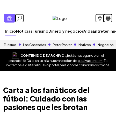
Inicio
Noticias
Turismo
Dinero y negocios
Vida
Entretenim
Turismo
Las Cascadas
Peter Parker
Nativos
Negocios
CONTENIDO DE ARCHIVO:
¡Estás navegando en el
pasado! 🚀 Da el salto a la nueva versión de
elsalvador.com
. Te
invitamos a visitar el nuevo portal país donde coincidimos todos.
Carta a los fanáticos del
fútbol: Cuidado con las
pasiones que les brotan