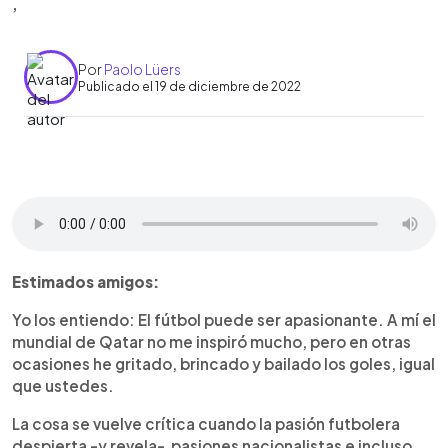
,
Por
Paolo Lüers
Publicado el 19 de diciembre de 2022
0:00
►
Escuchar artículo
Estimados amigos:
Yo los entiendo: El fútbol puede ser apasionante. A mí el
mundial de Qatar no me inspiró mucho, pero en otras
ocasiones he gritado, brincado y bailado los goles, igual
que ustedes.
La cosa se vuelve crítica cuando la pasión futbolera
despierta -y revela- pasiones nacionalistas e incluso