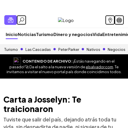
Inicio
Noticias
Turismo
Dinero y negocios
Vida
Entretenim
Turismo
Las Cascadas
Peter Parker
Nativos
Negocios
CONTENIDO DE ARCHIVO:
¡Estás navegando en el
pasado! 🚀 Da el salto a la nueva versión de
elsalvador.com
. Te
invitamos a visitar el nuevo portal país donde coincidimos todos.
Carta a Josselyn: Te
traicionaron
Tuviste que salir del país, dejando atrás toda tu
vida, sin despedirte de nadie, ni siquiera de tu