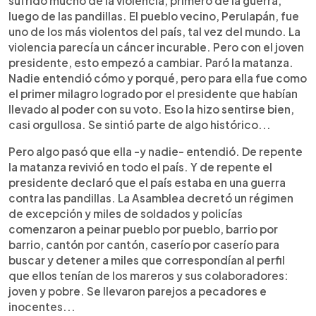
sufrido mucho de la violencia, primero de la guerra,
luego de las pandillas. El pueblo vecino, Perulapán, fue
uno de los más violentos del país, tal vez del mundo. La
violencia parecía un cáncer incurable. Pero con el joven
presidente, esto empezó a cambiar. Paró la matanza.
Nadie entendió cómo y porqué, pero para ella fue como
el primer milagro logrado por el presidente que habían
llevado al poder con su voto. Eso la hizo sentirse bien,
casi orgullosa. Se sintió parte de algo histórico...
Pero algo pasó que ella -y nadie- entendió. De repente
la matanza revivió en todo el país. Y de repente el
presidente declaró que el país estaba en una guerra
contra las pandillas. La Asamblea decretó un régimen
de excepción y miles de soldados y policías
comenzaron a peinar pueblo por pueblo, barrio por
barrio, cantón por cantón, caserío por caserío para
buscar y detener a miles que correspondían al perfil
que ellos tenían de los mareros y sus colaboradores:
joven y pobre. Se llevaron parejos a pecadores e
inocentes...