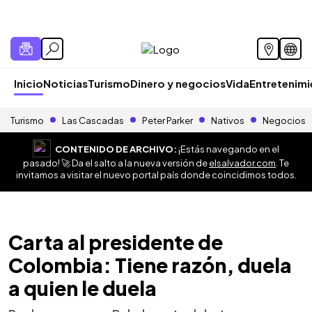
Inicio
Noticias
Turismo
Dinero y negocios
Vida
Entretenim
Turismo
Las Cascadas
Peter Parker
Nativos
Negocios
CONTENIDO DE ARCHIVO:
¡Estás navegando en el
pasado! 🚀 Da el salto a la nueva versión de
elsalvador.com
. Te
invitamos a visitar el nuevo portal país donde coincidimos todos.
Carta al presidente de
Colombia: Tiene razón, duela
a quien le duela