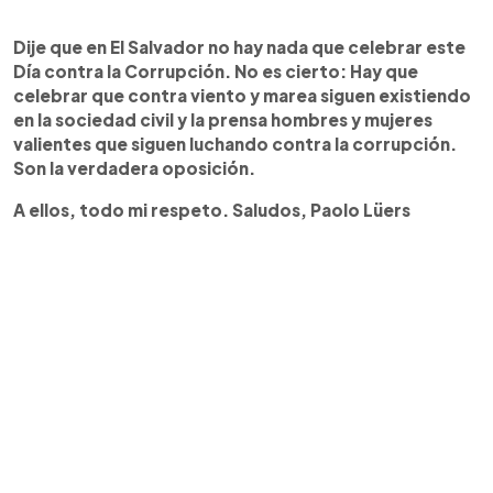
Dije que en El Salvador no hay nada que celebrar este
D
í
a contra la Corrupci
ó
n. No es cierto: Hay que
celebrar que contra viento y marea siguen existiendo
en la sociedad civil y la prensa hombres y mujeres
valientes que siguen luchando contra la corrupci
ó
n.
Son la verdadera oposici
ó
n.
A ellos, todo mi respeto. Saludos, Paolo Lüers