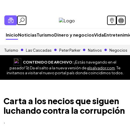
Inicio
Noticias
Turismo
Dinero y negocios
Vida
Entretenim
Turismo
Las Cascadas
Peter Parker
Nativos
Negocios
CONTENIDO DE ARCHIVO:
¡Estás navegando en el
pasado! 🚀 Da el salto a la nueva versión de
elsalvador.com
. Te
invitamos a visitar el nuevo portal país donde coincidimos todos.
Carta a los necios que siguen
luchando contra la corrupción
.