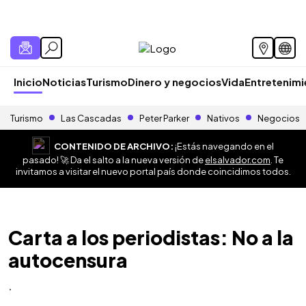
Inicio
Noticias
Turismo
Dinero y negocios
Vida
Entretenim
Turismo
Las Cascadas
Peter Parker
Nativos
Negocios
CONTENIDO DE ARCHIVO:
¡Estás navegando en el
pasado! 🚀 Da el salto a la nueva versión de
elsalvador.com
. Te
invitamos a visitar el nuevo portal país donde coincidimos todos.
Carta a los periodistas: No a la
autocensura
.