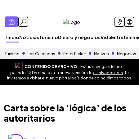
Inicio
Noticias
Turismo
Dinero y negocios
Vida
Entretenim
Turismo
Las Cascadas
Peter Parker
Nativos
Negocios
CONTENIDO DE ARCHIVO:
¡Estás navegando en el
pasado! 🚀 Da el salto a la nueva versión de
elsalvador.com
. Te
invitamos a visitar el nuevo portal país donde coincidimos todos.
Carta sobre la ‘lógica’ de los
autoritarios