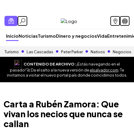
Inicio
Noticias
Turismo
Dinero y negocios
Vida
Entretenim
Turismo
Las Cascadas
Peter Parker
Nativos
Negocios
CONTENIDO DE ARCHIVO:
¡Estás navegando en el
pasado! 🚀 Da el salto a la nueva versión de
elsalvador.com
. Te
invitamos a visitar el nuevo portal país donde coincidimos todos.
Carta a Rubén Zamora: Que
vivan los necios que nunca se
callan