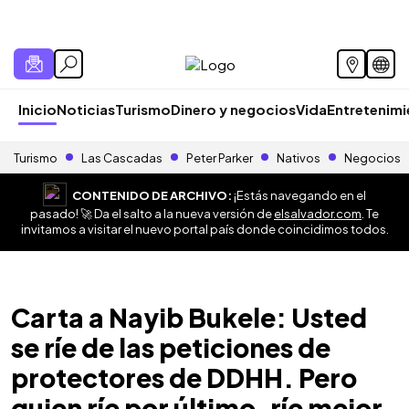
Inicio
Noticias
Turismo
Dinero y negocios
Vida
Entretenim
Turismo
Las Cascadas
Peter Parker
Nativos
Negocios
CONTENIDO DE ARCHIVO:
¡Estás navegando en el
pasado! 🚀 Da el salto a la nueva versión de
elsalvador.com
. Te
invitamos a visitar el nuevo portal país donde coincidimos todos.
Carta a Nayib Bukele: Usted
se ríe de las peticiones de
protectores de DDHH. Pero
quien ríe por último, ríe mejor