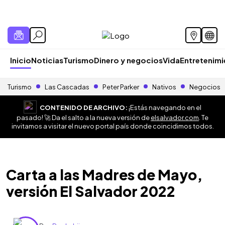
Inicio
Noticias
Turismo
Dinero y negocios
Vida
Entretenim
Turismo
Las Cascadas
Peter Parker
Nativos
Negocios
CONTENIDO DE ARCHIVO:
¡Estás navegando en el
pasado! 🚀 Da el salto a la nueva versión de
elsalvador.com
. Te
invitamos a visitar el nuevo portal país donde coincidimos todos.
Carta a las Madres de Mayo,
versión El Salvador 2022