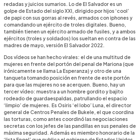
redadas y juicios sumarios. Lo de El Salvador es un
golpe de Estado del siglo XXI, dirigido por hijos ‘cool’
de papi con sus gorras al revés, armados con iphones y
comandando un ejército de troles digitales. Bueno,
también tienen un ejército armado de fusiles, y a ambos
ejércitos (troles y soldados) los sueltan en contra de las
madres de mayo, versión El Salvador 2022.
Dos vídeos se han hecho virales: el de una multitud de
mujeres en frente del portón del penal de Mariona (que
irónicamente se llama La Esperanza) y otro de una
tanqueta tomando posición en frente de este portón
para que las mujeres no se acerquen. Bueno, hay un
tercer vídeo: muestra a un hombre gordito y bajito
rodeado de guardaespaldas, patrullando el espacio
‘limpio’ de mujeres. Es Osiris ‘el lobo’ Luna, el director
general de Centros Penales de Bukele, el que coordina
las torturas, como antes coordinó las negociaciones
secretas con los jefes de las pandillas en sus penales de
máxima seguridad. Además es miembro honorario de la
‘lista Engel’ que publica el gobierno de Estados Unidos