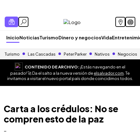
Inicio
Noticias
Turismo
Dinero y negocios
Vida
Entretenim
Turismo
Las Cascadas
Peter Parker
Nativos
Negocios
CONTENIDO DE ARCHIVO:
¡Estás navegando en el
pasado! 🚀 Da el salto a la nueva versión de
elsalvador.com
. Te
invitamos a visitar el nuevo portal país donde coincidimos todos.
Carta a los crédulos: No se
compren esto de la paz
-