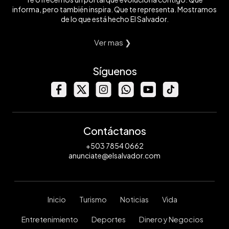
informa, pero también inspira. Que te representa. Mostramos
de lo que está hecho El Salvador.
Ver mas ❯
Síguenos
Contáctanos
+503 7854 0662
anunciate@elsalvador.com
Inicio
Turismo
Noticias
Vida
Entretenimiento
Deportes
Dinero y Negocios