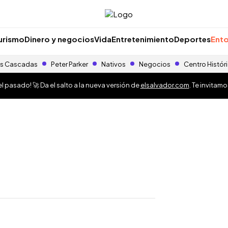
urismo
Dinero y negocios
Vida
Entretenimiento
Deportes
Ento
s Cascadas
Peter Parker
Nativos
Negocios
Centro Histór
 pasado! 🚀 Da el salto a la nueva versión de
elsalvador.com
. Te invitam