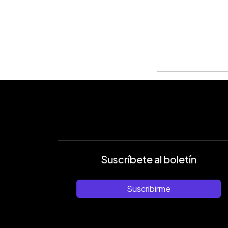
0:00
Facebook
Twitter
►
Escuchar artículo
Suscríbete al boletín
Suscribirme