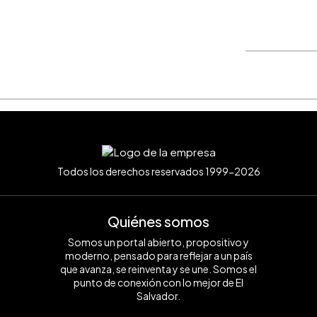
WhatsApp
Copiar link
Todos los derechos reservados 1999-2026
Quiénes somos
Somos un portal abierto, propositivo y
moderno, pensado para reflejar a un país
que avanza, se reinventa y se une. Somos el
punto de conexión con lo mejor de El
Salvador.