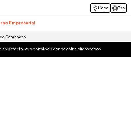
Mapa
Esp
rno Empresarial
ico Centenario
os a visitar el nuevo portal país donde coincidimos todos.