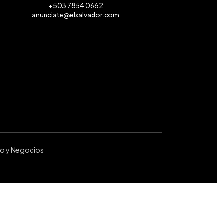
+503 7854 0662
anunciate@elsalvador.com
ro y Negocios