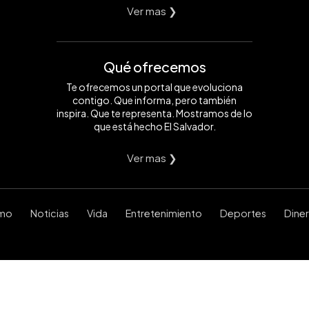
Ver mas ❯
Qué ofrecemos
Te ofrecemos un portal que evoluciona
contigo. Que informa, pero también
inspira. Que te representa. Mostramos de lo
que está hecho El Salvador.
Ver mas ❯
smo
Noticias
Vida
Entretenimiento
Deportes
Dine