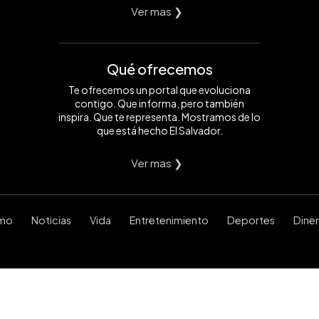
Ver mas ❯
Qué ofrecemos
Te ofrecemos un portal que evoluciona
contigo. Que informa, pero también
inspira. Que te representa. Mostramos de lo
que está hecho El Salvador.
Ver mas ❯
smo
Noticias
Vida
Entretenimiento
Deportes
Dine