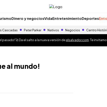
urismo
Dinero y negocios
Vida
Entretenimiento
Deportes
Ento
s Cascadas
Peter Parker
Nativos
Negocios
Centro Histór
 pasado! 🚀 Da el salto a la nueva versión de
elsalvador.com
. Te invitam
ue al mundo!