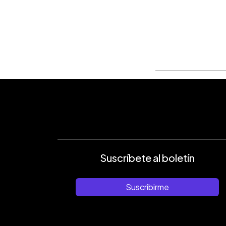
0:00
Facebook
Twitter
►
Escuchar artículo
Suscríbete al boletín
Suscribirme