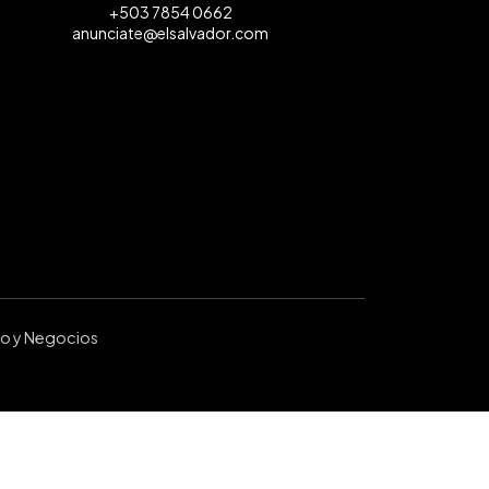
+503 7854 0662
anunciate@elsalvador.com
ro y Negocios