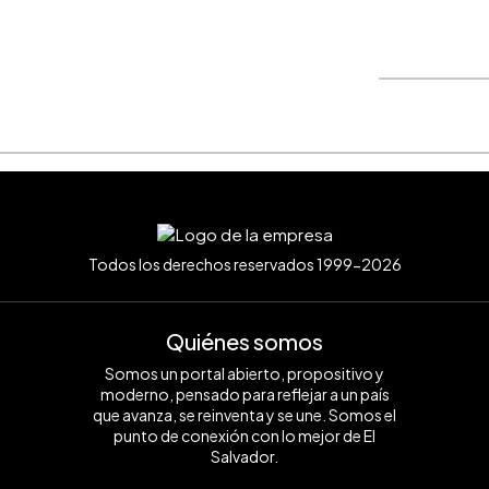
WhatsApp
Copiar link
Todos los derechos reservados 1999-2026
Quiénes somos
Somos un portal abierto, propositivo y
moderno, pensado para reflejar a un país
que avanza, se reinventa y se une. Somos el
punto de conexión con lo mejor de El
Salvador.