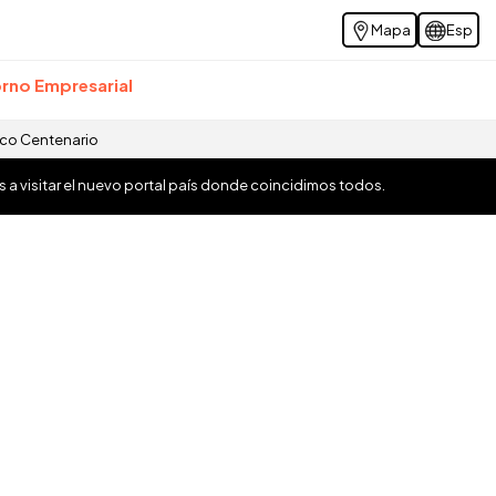
Mapa
Esp
rno Empresarial
ico Centenario
os a visitar el nuevo portal país donde coincidimos todos.