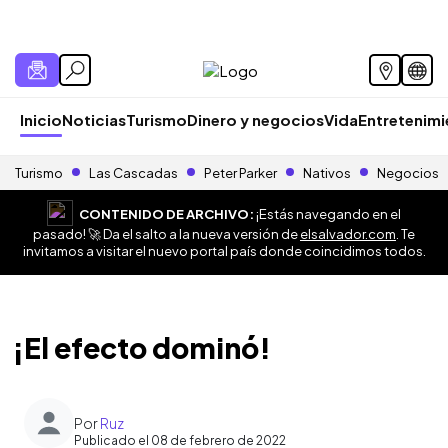
Inicio
Noticias
Turismo
Dinero y negocios
Vida
Entretenim
Turismo
Las Cascadas
Peter Parker
Nativos
Negocios
CONTENIDO DE ARCHIVO:
¡Estás navegando en el
pasado! 🚀 Da el salto a la nueva versión de
elsalvador.com
. Te
invitamos a visitar el nuevo portal país donde coincidimos todos.
¡El efecto dominó!
Por
Ruz
Publicado el 08 de febrero de 2022