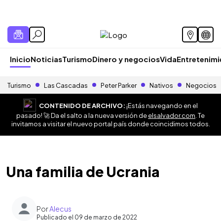
Inicio
Noticias
Turismo
Dinero y negocios
Vida
Entretenim
Turismo
Las Cascadas
Peter Parker
Nativos
Negocios
CONTENIDO DE ARCHIVO:
¡Estás navegando en el
pasado! 🚀 Da el salto a la nueva versión de
elsalvador.com
. Te
invitamos a visitar el nuevo portal país donde coincidimos todos.
Una familia de Ucrania
Por
Alecus
Publicado el 09 de marzo de 2022