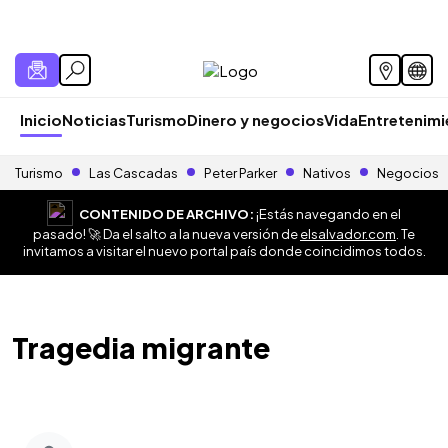
Inicio
Noticias
Turismo
Dinero y negocios
Vida
Entretenim
Turismo
Las Cascadas
Peter Parker
Nativos
Negocios
CONTENIDO DE ARCHIVO:
¡Estás navegando en el
pasado! 🚀 Da el salto a la nueva versión de
elsalvador.com
. Te
invitamos a visitar el nuevo portal país donde coincidimos todos.
Tragedia migrante