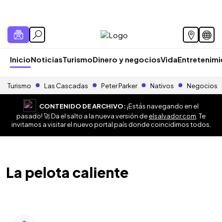
Inicio
Noticias
Turismo
Dinero y negocios
Vida
Entretenim
Turismo
Las Cascadas
Peter Parker
Nativos
Negocios
CONTENIDO DE ARCHIVO:
¡Estás navegando en el
pasado! 🚀 Da el salto a la nueva versión de
elsalvador.com
. Te
invitamos a visitar el nuevo portal país donde coincidimos todos.
La pelota caliente