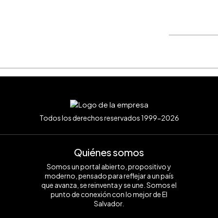
WhatsApp
Copiar link
Todos los derechos reservados 1999-2026
Quiénes somos
Somos un portal abierto, propositivo y
moderno, pensado para reflejar a un país
que avanza, se reinventa y se une. Somos el
punto de conexión con lo mejor de El
Salvador.