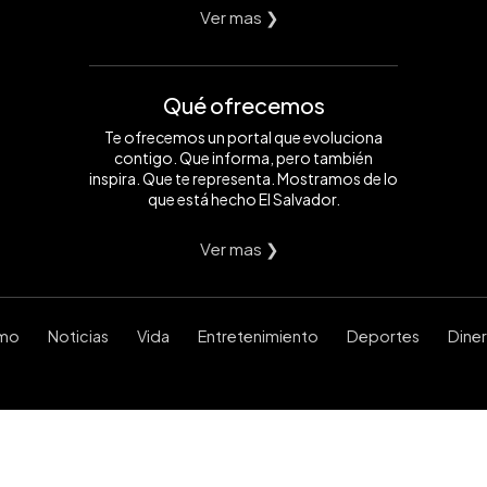
Ver mas ❯
Qué ofrecemos
Te ofrecemos un portal que evoluciona
contigo. Que informa, pero también
inspira. Que te representa. Mostramos de lo
que está hecho El Salvador.
Ver mas ❯
smo
Noticias
Vida
Entretenimiento
Deportes
Dine