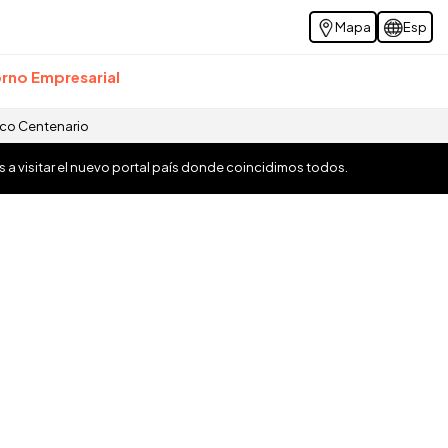
Mapa
Esp
rno Empresarial
ico Centenario
os a visitar el nuevo portal país donde coincidimos todos.