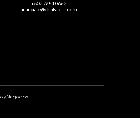
+503 7854 0662
anunciate@elsalvador.com
ro y Negocios