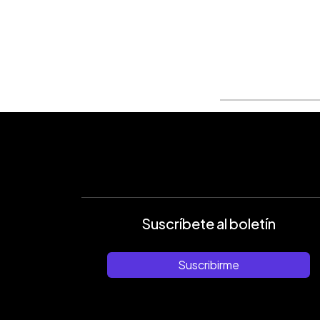
0:00
Facebook
Twitter
►
Escuchar artículo
Suscríbete al boletín
Suscribirme