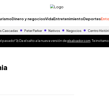
urismo
Dinero y negocios
Vida
Entretenimiento
Deportes
Ento
s Cascadas
Peter Parker
Nativos
Negocios
Centro Histór
 pasado! 🚀 Da el salto a la nueva versión de
elsalvador.com
. Te invitam
nia