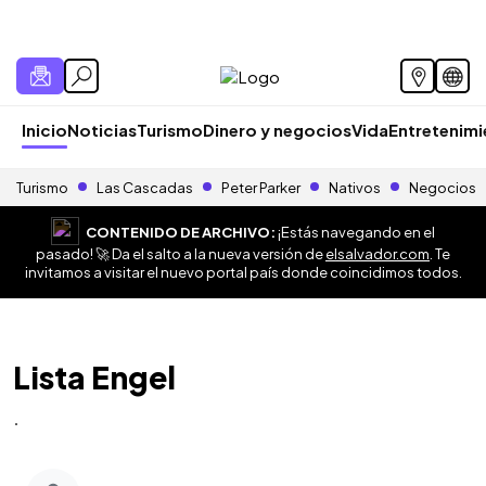
Inicio
Noticias
Turismo
Dinero y negocios
Vida
Entretenim
Turismo
Las Cascadas
Peter Parker
Nativos
Negocios
CONTENIDO DE ARCHIVO:
¡Estás navegando en el
pasado! 🚀 Da el salto a la nueva versión de
elsalvador.com
. Te
invitamos a visitar el nuevo portal país donde coincidimos todos.
Lista Engel
.