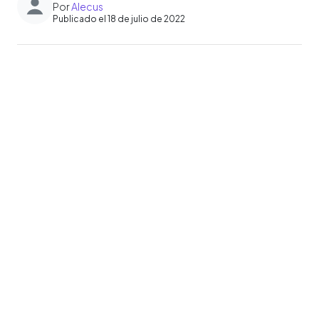
Por
Alecus
Publicado el 18 de julio de 2022
0:00
►
Escuchar artículo