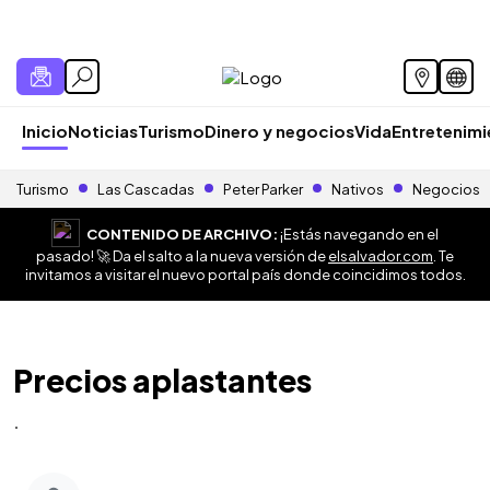
Inicio
Noticias
Turismo
Dinero y negocios
Vida
Entretenim
Turismo
Las Cascadas
Peter Parker
Nativos
Negocios
CONTENIDO DE ARCHIVO:
¡Estás navegando en el
pasado! 🚀 Da el salto a la nueva versión de
elsalvador.com
. Te
invitamos a visitar el nuevo portal país donde coincidimos todos.
Precios aplastantes
.