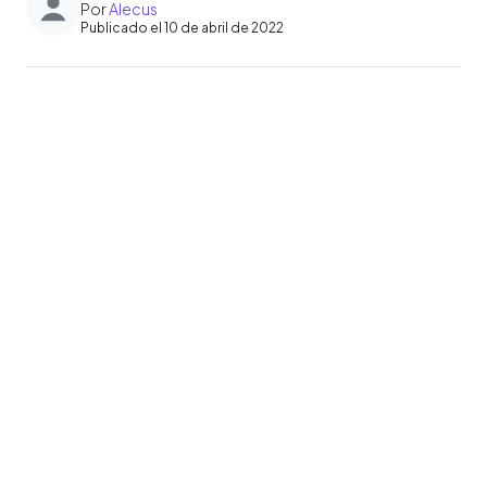
Por
Alecus
Publicado el 10 de abril de 2022
0:00
►
Escuchar artículo