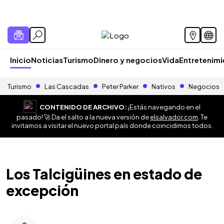
Inicio
Noticias
Turismo
Dinero y negocios
Vida
Entretenim
Turismo
Las Cascadas
Peter Parker
Nativos
Negocios
CONTENIDO DE ARCHIVO:
¡Estás navegando en el
pasado! 🚀 Da el salto a la nueva versión de
elsalvador.com
. Te
invitamos a visitar el nuevo portal país donde coincidimos todos.
Los Talcigüines en estado de
excepción