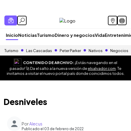
Inicio
Noticias
Turismo
Dinero y negocios
Vida
Entretenim
Turismo
Las Cascadas
Peter Parker
Nativos
Negocios
CONTENIDO DE ARCHIVO:
¡Estás navegando en el
pasado! 🚀 Da el salto a la nueva versión de
elsalvador.com
. Te
invitamos a visitar el nuevo portal país donde coincidimos todos.
Desniveles
Por
Alecus
Publicado el 03 de febrero de 2022