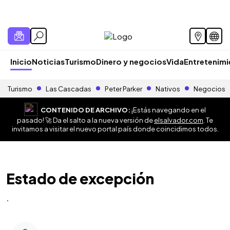
Inicio
Noticias
Turismo
Dinero y negocios
Vida
Entretenim
Turismo
Las Cascadas
Peter Parker
Nativos
Negocios
CONTENIDO DE ARCHIVO:
¡Estás navegando en el
pasado! 🚀 Da el salto a la nueva versión de
elsalvador.com
. Te
invitamos a visitar el nuevo portal país donde coincidimos todos.
Estado de excepción
.