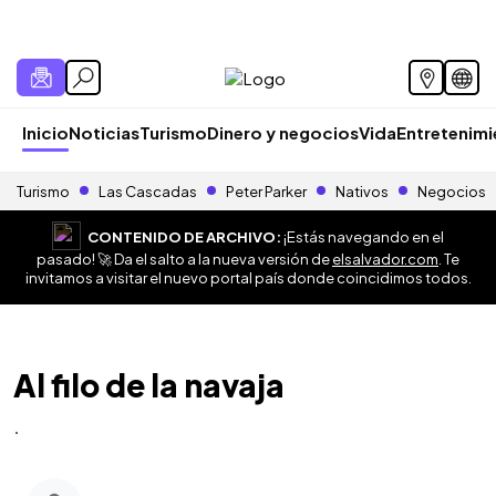
Inicio
Noticias
Turismo
Dinero y negocios
Vida
Entretenim
Turismo
Las Cascadas
Peter Parker
Nativos
Negocios
CONTENIDO DE ARCHIVO:
¡Estás navegando en el
pasado! 🚀 Da el salto a la nueva versión de
elsalvador.com
. Te
invitamos a visitar el nuevo portal país donde coincidimos todos.
Al filo de la navaja
.