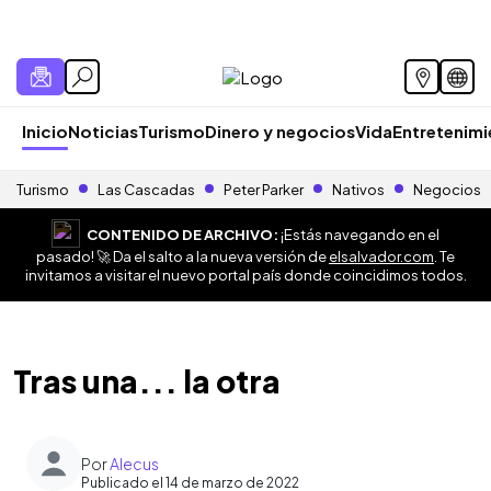
Inicio
Noticias
Turismo
Dinero y negocios
Vida
Entretenim
Turismo
Las Cascadas
Peter Parker
Nativos
Negocios
CONTENIDO DE ARCHIVO:
¡Estás navegando en el
pasado! 🚀 Da el salto a la nueva versión de
elsalvador.com
. Te
invitamos a visitar el nuevo portal país donde coincidimos todos.
Tras una... la otra
Por
Alecus
Publicado el 14 de marzo de 2022