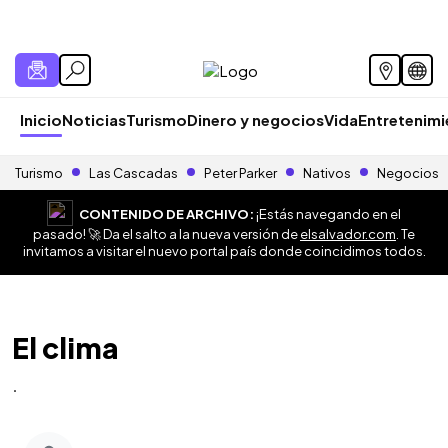
Inicio
Noticias
Turismo
Dinero y negocios
Vida
Entretenim
Turismo
Las Cascadas
Peter Parker
Nativos
Negocios
CONTENIDO DE ARCHIVO:
¡Estás navegando en el
pasado! 🚀 Da el salto a la nueva versión de
elsalvador.com
. Te
invitamos a visitar el nuevo portal país donde coincidimos todos.
El clima
.