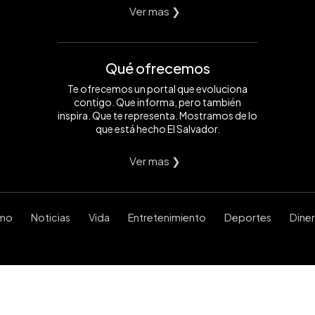
Ver mas ❯
Qué ofrecemos
Te ofrecemos un portal que evoluciona
contigo. Que informa, pero también
inspira. Que te representa. Mostramos de lo
que está hecho El Salvador.
Ver mas ❯
smo
Noticias
Vida
Entretenimiento
Deportes
Dine