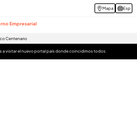
Mapa
Esp
rno Empresarial
ico Centenario
os a visitar el nuevo portal país donde coincidimos todos.