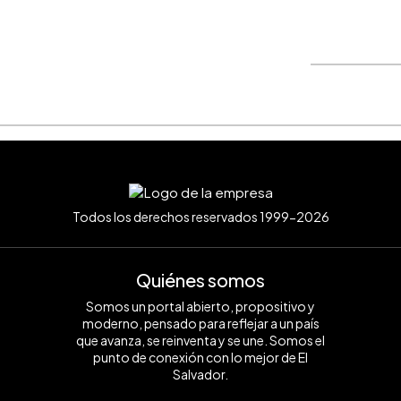
WhatsApp
Copiar link
Todos los derechos reservados 1999-2026
Quiénes somos
Somos un portal abierto, propositivo y
moderno, pensado para reflejar a un país
que avanza, se reinventa y se une. Somos el
punto de conexión con lo mejor de El
Salvador.