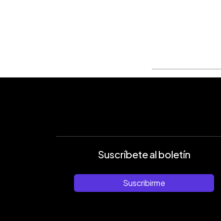
0:00
Facebook
Twitter
►
Escuchar artículo
Suscríbete al boletín
Suscribirme