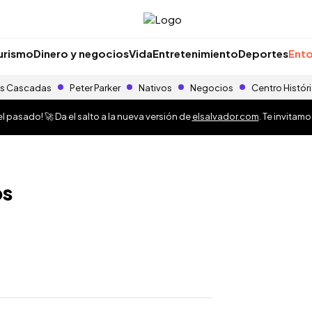
urismo
Dinero y negocios
Vida
Entretenimiento
Deportes
Ento
s Cascadas
Peter Parker
Nativos
Negocios
Centro Histór
 pasado! 🚀 Da el salto a la nueva versión de
elsalvador.com
. Te invitam
os