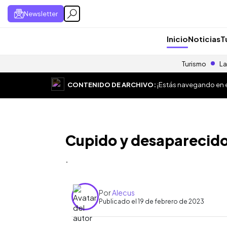
Newsletter
Inicio
Noticias
T
Turismo
La
CONTENIDO DE ARCHIVO:
¡Estás navegando en el
Cupido y desaparecid
.
Por
Alecus
Publicado el 19 de febrero de 2023