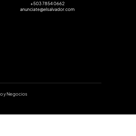
+503 7854 0662
anunciate@elsalvador.com
ro y Negocios