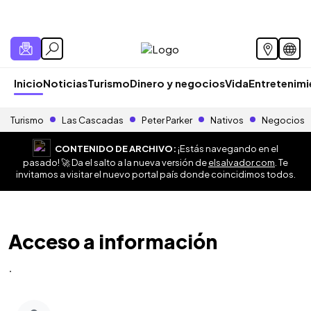
Inicio
Noticias
Turismo
Dinero y negocios
Vida
Entretenim
Turismo
Las Cascadas
Peter Parker
Nativos
Negocios
CONTENIDO DE ARCHIVO:
¡Estás navegando en el
pasado! 🚀 Da el salto a la nueva versión de
elsalvador.com
. Te
invitamos a visitar el nuevo portal país donde coincidimos todos.
Acceso a información
.