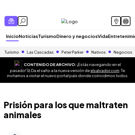
Inicio
Noticias
Turismo
Dinero y negocios
Vida
Entretenim
Turismo
Las Cascadas
Peter Parker
Nativos
Negocios
CONTENIDO DE ARCHIVO:
¡Estás navegando en el
pasado! 🚀 Da el salto a la nueva versión de
elsalvador.com
. Te
invitamos a visitar el nuevo portal país donde coincidimos todos.
Prisión para los que maltraten
animales