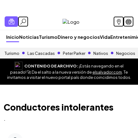
Inicio
Noticias
Turismo
Dinero y negocios
Vida
Entretenim
Turismo
Las Cascadas
Peter Parker
Nativos
Negocios
CONTENIDO DE ARCHIVO:
¡Estás navegando en el
pasado! 🚀 Da el salto a la nueva versión de
elsalvador.com
. Te
invitamos a visitar el nuevo portal país donde coincidimos todos.
Conductores intolerantes
.