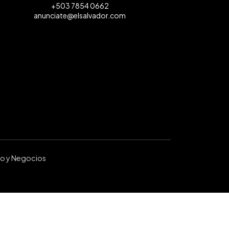
+503 7854 0662
anunciate@elsalvador.com
ro y Negocios