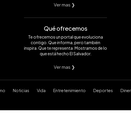
Ver mas ❯
Qué ofrecemos
Te ofrecemos un portal que evoluciona
contigo. Que informa, pero también
inspira. Que te representa. Mostramos de lo
que está hecho El Salvador.
Ver mas ❯
smo
Noticias
Vida
Entretenimiento
Deportes
Dine