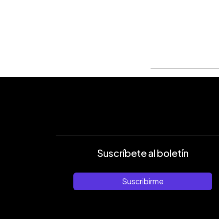
0:00
Facebook
Twitter
►
Escuchar artículo
Suscríbete al boletín
Suscribirme