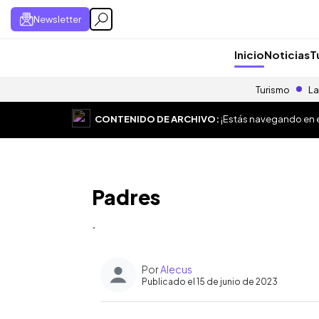
Newsletter
Inicio
Noticias
T
Turismo
La
CONTENIDO DE ARCHIVO:
¡Estás navegando en el
Padres
.
Por
Alecus
Publicado el 15 de junio de 2023