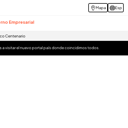
Mapa
Esp
rno Empresarial
ico Centenario
os a visitar el nuevo portal país donde coincidimos todos.