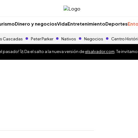
urismo
Dinero y negocios
Vida
Entretenimiento
Deportes
Ento
s Cascadas
Peter Parker
Nativos
Negocios
Centro Histór
 pasado! 🚀 Da el salto a la nueva versión de
elsalvador.com
. Te invitam