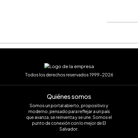
WhatsApp
Copiar link
Todos los derechos reservados 1999-2026
Quiénes somos
Somos un portal abierto, propositivo y
moderno, pensado para reflejar a un país
que avanza, se reinventa y se une. Somos el
punto de conexión con lo mejor de El
Salvador.