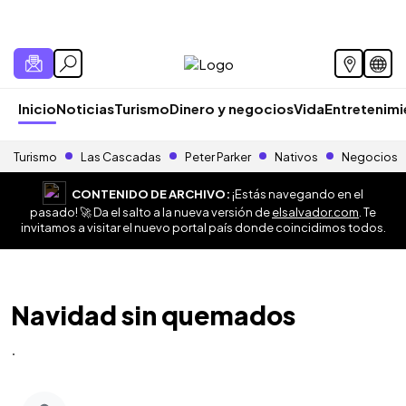
Inicio
Noticias
Turismo
Dinero y negocios
Vida
Entretenim
Turismo
Las Cascadas
Peter Parker
Nativos
Negocios
CONTENIDO DE ARCHIVO:
¡Estás navegando en el
pasado! 🚀 Da el salto a la nueva versión de
elsalvador.com
. Te
invitamos a visitar el nuevo portal país donde coincidimos todos.
Navidad sin quemados
.