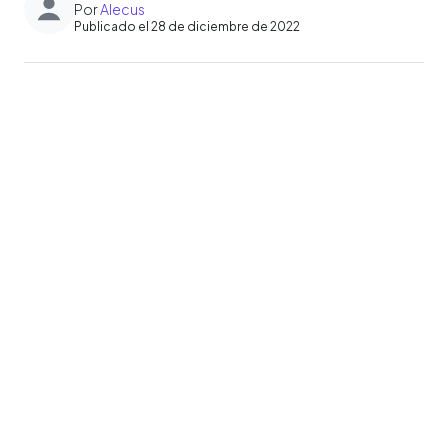
Por
Alecus
Publicado el 28 de diciembre de 2022
0:00
►
Escuchar artículo