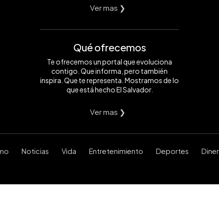
Ver mas ❯
Qué ofrecemos
Te ofrecemos un portal que evoluciona
contigo. Que informa, pero también
inspira. Que te representa. Mostramos de lo
que está hecho El Salvador.
Ver mas ❯
smo
Noticias
Vida
Entretenimiento
Deportes
Dine