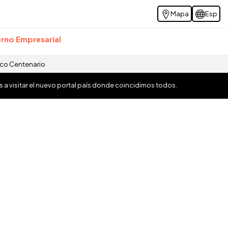
Mapa
Esp
rno Empresarial
ico Centenario
os a visitar el nuevo portal país donde coincidimos todos.