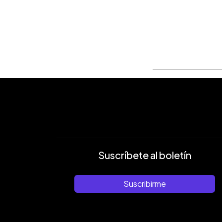
0:00
Facebook
Twitter
►
Escuchar artículo
Suscríbete al boletín
Suscribirme