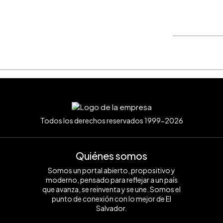
WhatsApp
Copiar link
Todos los derechos reservados 1999-2026
Quiénes somos
Somos un portal abierto, propositivo y
moderno, pensado para reflejar a un país
que avanza, se reinventa y se une. Somos el
punto de conexión con lo mejor de El
Salvador.