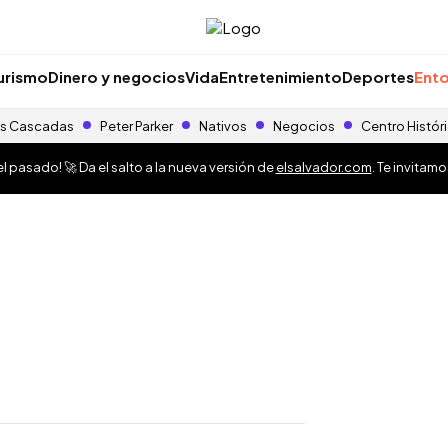
urismo
Dinero y negocios
Vida
Entretenimiento
Deportes
Ento
s Cascadas
Peter Parker
Nativos
Negocios
Centro Histór
 pasado! 🚀 Da el salto a la nueva versión de
elsalvador.com
. Te invitam