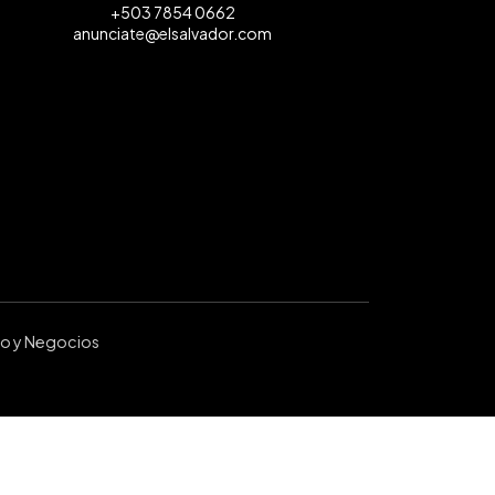
+503 7854 0662
anunciate@elsalvador.com
ro y Negocios