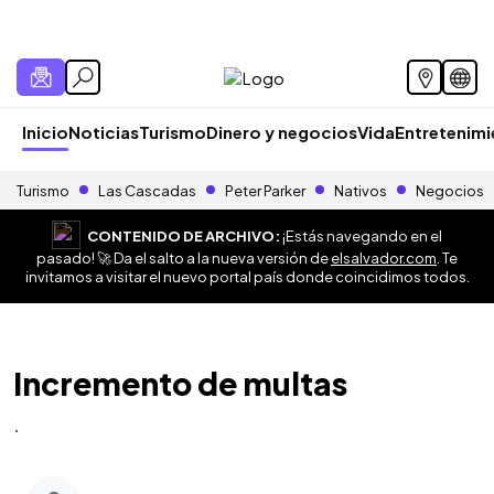
Inicio
Noticias
Turismo
Dinero y negocios
Vida
Entretenim
Turismo
Las Cascadas
Peter Parker
Nativos
Negocios
CONTENIDO DE ARCHIVO:
¡Estás navegando en el
pasado! 🚀 Da el salto a la nueva versión de
elsalvador.com
. Te
invitamos a visitar el nuevo portal país donde coincidimos todos.
Incremento de multas
.