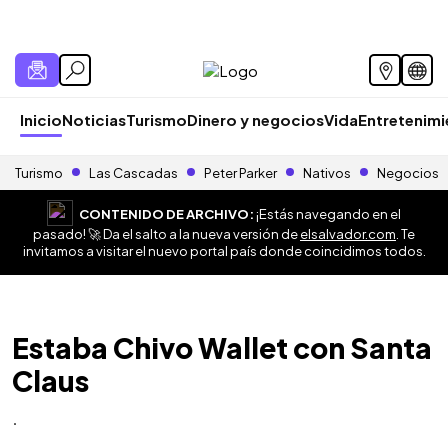
Inicio
Noticias
Turismo
Dinero y negocios
Vida
Entretenim
Turismo
Las Cascadas
Peter Parker
Nativos
Negocios
CONTENIDO DE ARCHIVO:
¡Estás navegando en el
pasado! 🚀 Da el salto a la nueva versión de
elsalvador.com
. Te
invitamos a visitar el nuevo portal país donde coincidimos todos.
Estaba Chivo Wallet con Santa
Claus
.