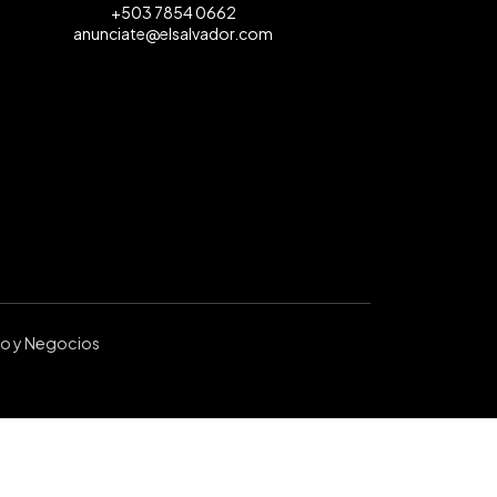
+503 7854 0662
anunciate@elsalvador.com
ro y Negocios