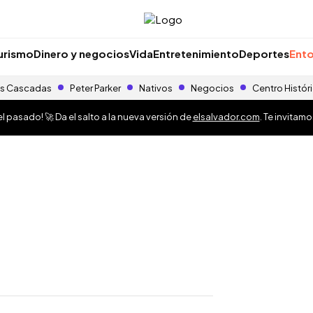
urismo
Dinero y negocios
Vida
Entretenimiento
Deportes
Ento
s Cascadas
Peter Parker
Nativos
Negocios
Centro Histór
 pasado! 🚀 Da el salto a la nueva versión de
elsalvador.com
. Te invitam