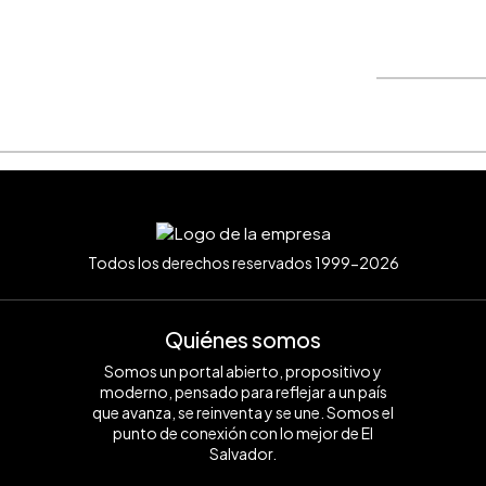
WhatsApp
Copiar link
Todos los derechos reservados 1999-2026
Quiénes somos
Somos un portal abierto, propositivo y
moderno, pensado para reflejar a un país
que avanza, se reinventa y se une. Somos el
punto de conexión con lo mejor de El
Salvador.