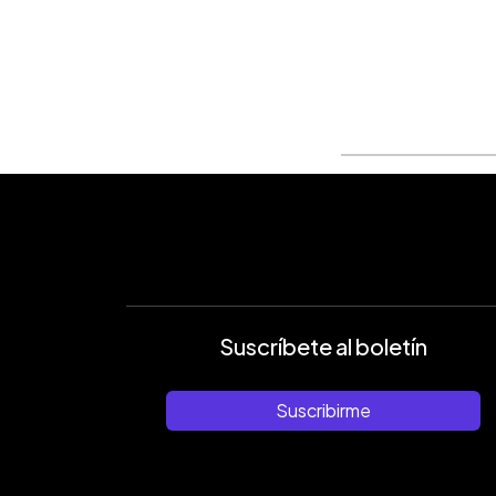
0:00
Facebook
Twitter
►
Escuchar artículo
Suscríbete al boletín
Suscribirme