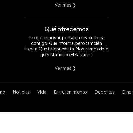
Ver mas ❯
Qué ofrecemos
Te ofrecemos un portal que evoluciona
contigo. Que informa, pero también
inspira. Que te representa. Mostramos de lo
que está hecho El Salvador.
Ver mas ❯
smo
Noticias
Vida
Entretenimiento
Deportes
Dine