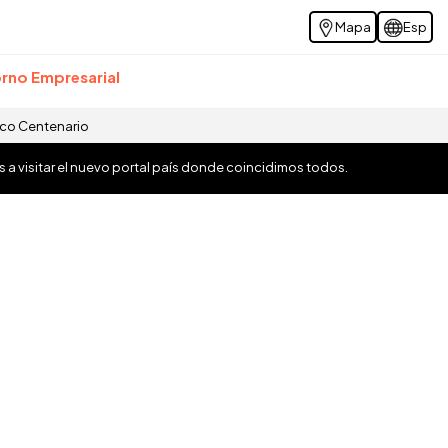
Mapa
Esp
rno Empresarial
ico Centenario
os a visitar el nuevo portal país donde coincidimos todos.