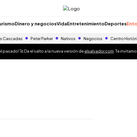
urismo
Dinero y negocios
Vida
Entretenimiento
Deportes
Ento
s Cascadas
Peter Parker
Nativos
Negocios
Centro Histór
 pasado! 🚀 Da el salto a la nueva versión de
elsalvador.com
. Te invitam