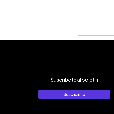
0:00
Facebook
Twitter
►
Escuchar artículo
Suscríbete al boletín
Suscribirme