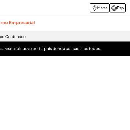
Mapa
Esp
rno Empresarial
ico Centenario
os a visitar el nuevo portal país donde coincidimos todos.