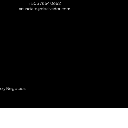
+503 7854 0662
anunciate@elsalvador.com
ro y Negocios