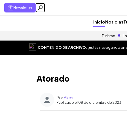
Newsletter
Inicio
Noticias
T
Turismo
La
CONTENIDO DE ARCHIVO:
¡Estás navegando en el
Atorado
Por
Alecus
Publicado el 08 de diciembre de 2023