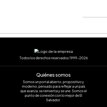
WhatsApp
Copiar link
Todos los derechos reservados 1999-2026
Quiénes somos
Somos un portal abierto, propositivo y
moderno, pensado para reflejar a un país
que avanza, se reinventa y se une. Somos el
punto de conexión con lo mejor de El
Salvador.