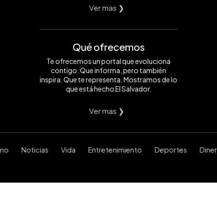
Ver mas ❯
Qué ofrecemos
Te ofrecemos un portal que evoluciona
contigo. Que informa, pero también
inspira. Que te representa. Mostramos de lo
que está hecho El Salvador.
Ver mas ❯
smo
Noticias
Vida
Entretenimiento
Deportes
Dine