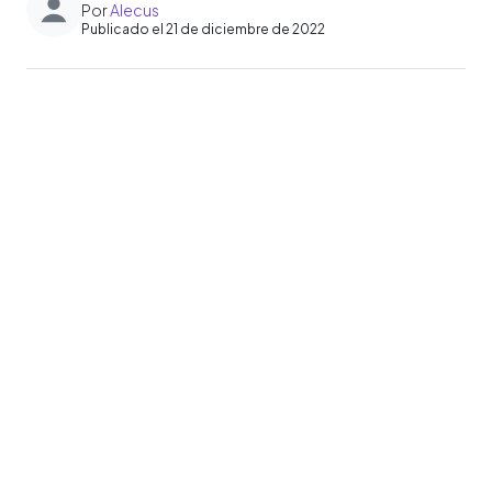
Por
Alecus
Publicado el 21 de diciembre de 2022
0:00
►
Escuchar artículo