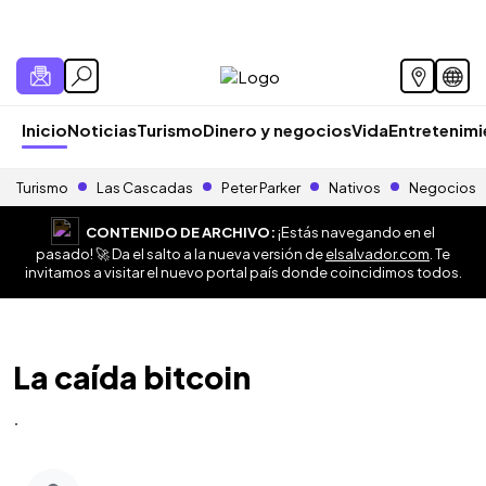
Inicio
Noticias
Turismo
Dinero y negocios
Vida
Entretenim
Turismo
Las Cascadas
Peter Parker
Nativos
Negocios
CONTENIDO DE ARCHIVO:
¡Estás navegando en el
pasado! 🚀 Da el salto a la nueva versión de
elsalvador.com
. Te
invitamos a visitar el nuevo portal país donde coincidimos todos.
La caída bitcoin
.