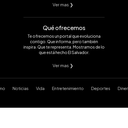
Ver mas ❯
Qué ofrecemos
Te ofrecemos un portal que evoluciona
contigo. Que informa, pero también
inspira. Que te representa. Mostramos de lo
que está hecho El Salvador.
Ver mas ❯
smo
Noticias
Vida
Entretenimiento
Deportes
Dine