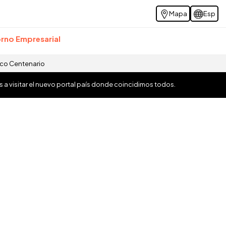
Mapa
Esp
rno Empresarial
ico Centenario
os a visitar el nuevo portal país donde coincidimos todos.