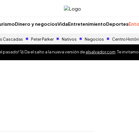
urismo
Dinero y negocios
Vida
Entretenimiento
Deportes
Ento
s Cascadas
Peter Parker
Nativos
Negocios
Centro Histór
 pasado! 🚀 Da el salto a la nueva versión de
elsalvador.com
. Te invitam