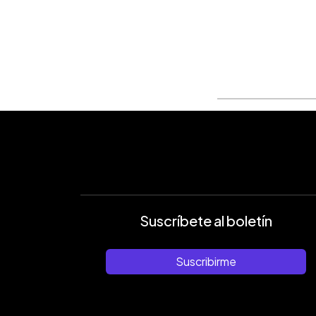
0:00
Facebook
Twitter
►
Escuchar artículo
Suscríbete al boletín
Suscribirme