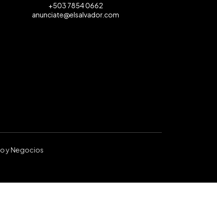
+503 7854 0662
anunciate@elsalvador.com
ro y Negocios