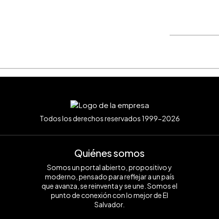
WhatsApp
Copiar link
Todos los derechos reservados 1999-2026
Quiénes somos
Somos un portal abierto, propositivo y
moderno, pensado para reflejar a un país
que avanza, se reinventa y se une. Somos el
punto de conexión con lo mejor de El
Salvador.